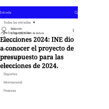
Entrada
Todas las entradas
Redacción
Todas las entradas
16 ago 2023
1 min de lectura
Elecciones 2024: INE dio
Nacional
a conocer el proyecto de
Internacional
presupuesto para las
Espectaculos
elecciones de 2024.
Política
Deportes
Internacional
Finanzas