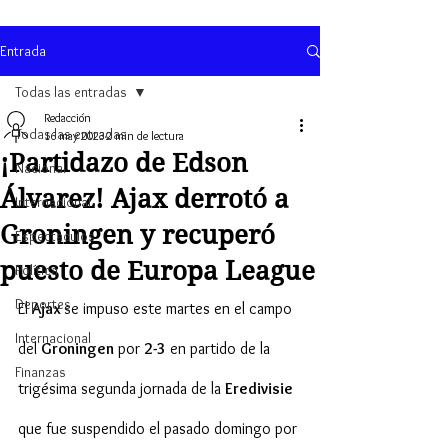
Entrada
Todas las entradas
Redacción
Todas las entradas
16 may 2023
2 min de lectura
¡Partidazo de Edson
Nacional
Álvarez! Ajax derrotó a
Internacional
Groningen y recuperó
Espectaculos
puesto de Europa League
Política
Deportes
El 
Ajax 
se impuso este martes en el campo 
Internacional
del 
Groningen
 por 
2-3
 en partido de la 
Finanzas
trigésima segunda jornada de la 
Eredivisie
que fue suspendido el pasado domingo por 