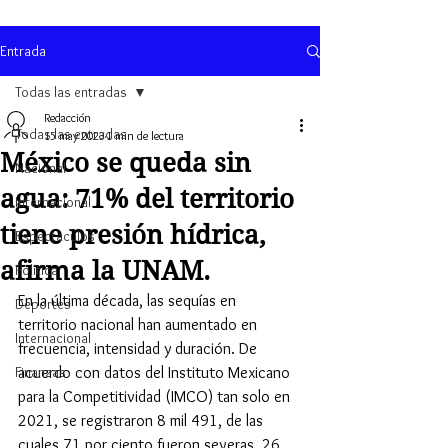
Entrada
Todas las entradas
Redacción
Todas las entradas
15 may 2023
1 min de lectura
México se queda sin
Nacional
agua: 71% del territorio
Internacional
tiene presión hídrica,
Espectaculos
afirma la UNAM.
Política
En la última década, las sequías en 
Deportes
territorio nacional han aumentado en 
Internacional
frecuencia, intensidad y duración. De 
Finanzas
acuerdo con datos del Instituto Mexicano 
para la Competitividad (IMCO) tan solo en 
2021, se registraron 8 mil 491, de las 
cuales 71 por ciento fueron severas, 26 